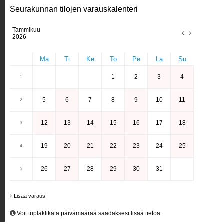
Seurakunnan tilojen varauskalenteri
Tammikuu
2026
Ma
Ti
Ke
To
Pe
La
Su
1
2
3
4
1
5
6
7
8
9
10
11
2
12
13
14
15
16
17
18
3
19
20
21
22
23
24
25
4
26
27
28
29
30
31
5
Lisää varaus
Voit tuplaklikata päivämäärää saadaksesi lisää tietoa.